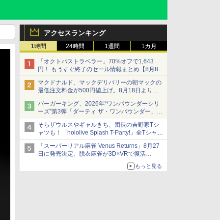
アクセスランキング
1時間
24時間
1週間
1カ月
「オクトパストラベラー」70%オフで1,643
円！ もうすぐ終了のセール情報まとめ【8月8日
更新】
マクドナルド、マックデリバリーの朝マックの
ニンテンドーeショップでは「大神 絶景版」が
最低注文料金が500円値上げ。8月18日より
67%オフで990円
1,500円から受付
バーガーキング、2026年“ワンパウンダーシリ
ーズ”第3弾「ダーティ ザ・ワンパウンダー」を
8月7日発売
そらザウルスやギャルきち、団長の吉野家Tシ
「特製ガーリックマヨソース」を使用した超大
ャツも！「hololive Splash T-Party!」全Tシャツ
型チーズバーガー
ラインナップ公開＆オンライン販売開始
「スーパーリアル麻雀 Venus Returns」8月27
日に発売決定。脱衣麻雀が3D×VRで復活
発売から2週間は20%オフになるセールが実施
もっと見る