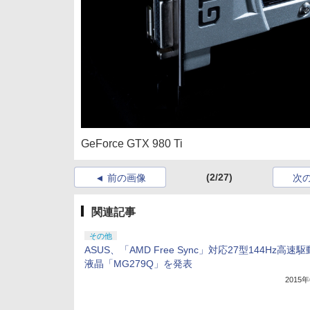
GeForce GTX 980 Ti
(2/27)
前の画像
次
関連記事
その他
ASUS、「AMD Free Sync」対応27型144Hz高速駆
液晶「MG279Q」を発表
2015