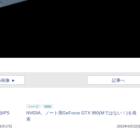
の画像
記事へ
ハード
WIN
動IPS
NVIDIA、ノート用GeForce GTX 980(Mではない！)を発
表
年6月17日
2015年9月22