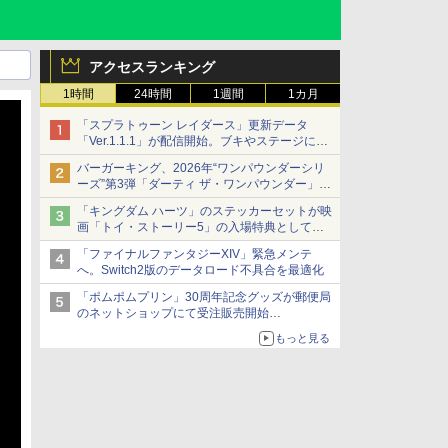
アクセスランキング
1時間
24時間
1週間
1カ月
「スプラトゥーン レイダース」更新データ
「Ver.1.1.1」が配信開始。ブキやステージに関
する不具合を修正
バーガーキング、2026年“ワンパウンダーシリ
ーズ”第3弾「ダーティ ザ・ワンパウンダー」を
8月7日発売
「キングダム ハーツ」のステッカーセットが映
「特製ガーリックマヨソース」を使用した超大
画「トイ・ストーリー5」の入場特典として配
型チーズバーガー
布決定！
「ファイナルファンタジーXIV」緊急メンテ
本日8月7日より先着・数量限定で配布
へ。Switch2版のデータロード不具合を最適化
「ポムポムプリン」30周年記念グッズが郵便局
のネットショップにて受注販売開始
「おもちもちもちクッション」など今年だけの
もっと見る
限定商品が登場