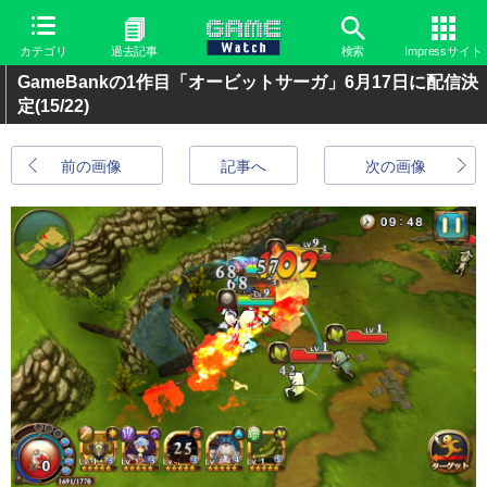
カテゴリ
過去記事
検索
Impressサイト
GameBankの1作目「オービットサーガ」6月17日に配信決
定
(15/22)
前の画像
記事へ
次の画像