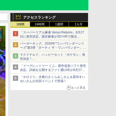
アクセスランキング
1時間
24時間
1週間
1カ月
「スーパーリアル麻雀 Venus Returns」8月27
日に発売決定。脱衣麻雀が3D×VRで復活
発売から2週間は20%オフになるセールが実施
バーガーキング、2026年“ワンパウンダーシリ
ーズ”第3弾「ダーティ ザ・ワンパウンダー」を
8月7日発売
マクドナルド、ハッピーセット「ポケモン」発
「特製ガーリックマヨソース」を使用した超大
売決定！
型チーズバーガー
ポケモン30周年記念で30匹が大集合
「イーグレットツー ミニ」新作追加ソフト発売
決定。詳細を公開するファミ通LIVEが8月27日
20時から配信
「ホロドリ」水着のさくらみこさん＆星街すい
シリーズ累計100タイトルへ
せいさんが次回イベントで登場！
もっと見る