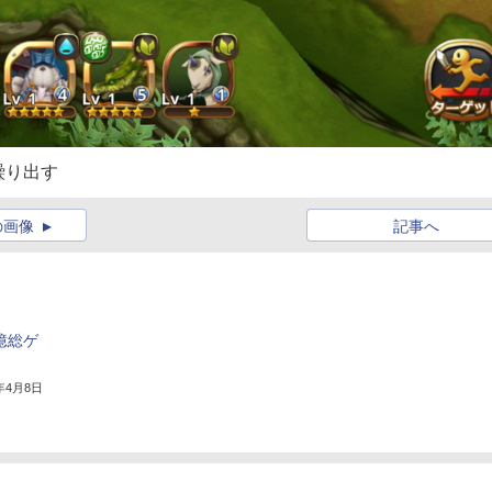
繰り出す
の画像
記事へ
1億総ゲ
5年4月8日