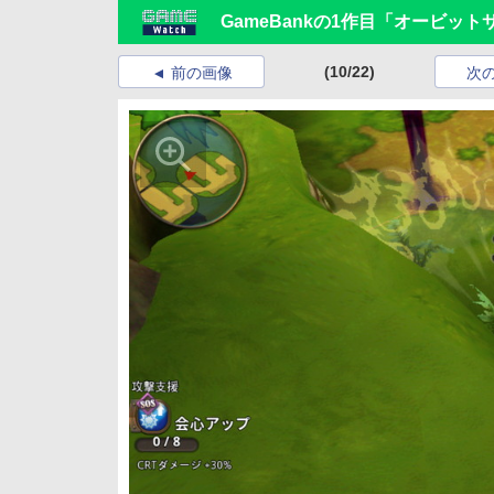
GameBankの1作目「オービット
(10/22)
前の画像
次