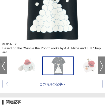
©DISNEY.
Based on the “Winnie the Pooh” works by A.A. Milne and E.H.Shep
ard.
この写真の記事へ
関連記事