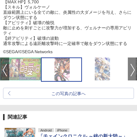
【MAX HP】5,700
【スキル】ヴォルケーノ
直線範囲上にいる全ての敵に、炎属性の大ダメージを与え、さらに
ダウン状態にする
【アビリティ】破壊の愉悦
敵に止めを刺すごとに攻撃力が増加する、ヴェルナーの専用アビリ
ティ
【絆アビリティ】破壊の波動
通常攻撃による遠距離攻撃時に一定確率で敵をダウン状態にする
©SEGA/©SEGA Networks
この写真の記事へ
関連記事
Android
iPhone
「チェインクロニクル ～絆の新大陸～」