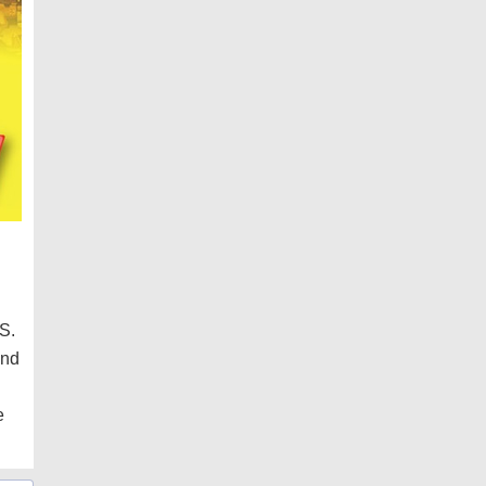
.S.
and
e