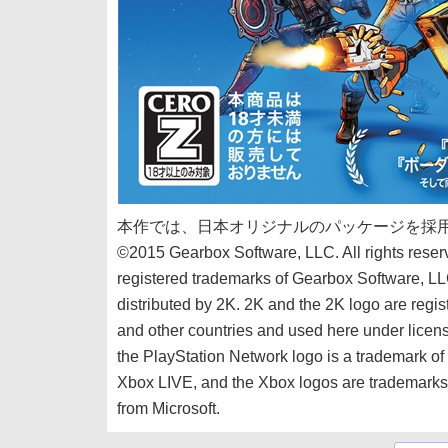
本作では、日本オリジナルのパッケージを採
©2015 Gearbox Software, LLC. All rights reser
registered trademarks of Gearbox Software, LLC
distributed by 2K. 2K and the 2K logo are regis
and other countries and used here under licen
the PlayStation Network logo is a trademark 
Xbox LIVE, and the Xbox logos are trademarks 
from Microsoft.