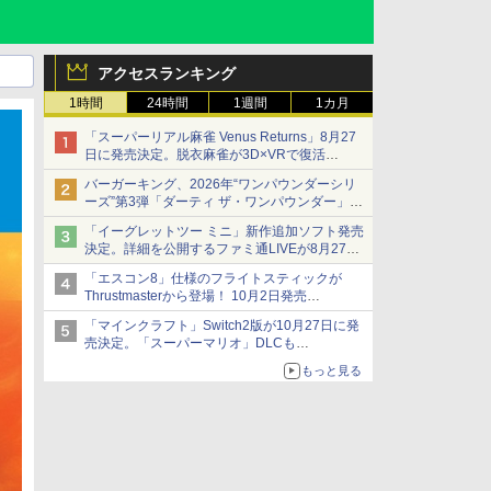
アクセスランキング
1時間
24時間
1週間
1カ月
「スーパーリアル麻雀 Venus Returns」8月27
日に発売決定。脱衣麻雀が3D×VRで復活
発売から2週間は20%オフになるセールが実施
バーガーキング、2026年“ワンパウンダーシリ
ーズ”第3弾「ダーティ ザ・ワンパウンダー」を
8月7日発売
「イーグレットツー ミニ」新作追加ソフト発売
「特製ガーリックマヨソース」を使用した超大
決定。詳細を公開するファミ通LIVEが8月27日
型チーズバーガー
20時から配信
「エスコン8」仕様のフライトスティックが
シリーズ累計100タイトルへ
Thrustmasterから登場！ 10月2日発売
ジョイスティックに振動機能を搭載。予約受付
「マインクラフト」Switch2版が10月27日に発
も開始
売決定。「スーパーマリオ」DLCも
Switch版からのアップグレードも可能に
もっと見る