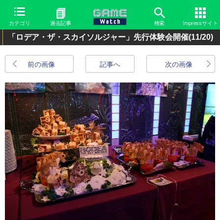
カテゴリ
過去記事
検索
Impressサイト
「ロデア・ザ・スカイソルジャー」先行体験会開催
(11/20)
前の画像
記事へ
次の画像