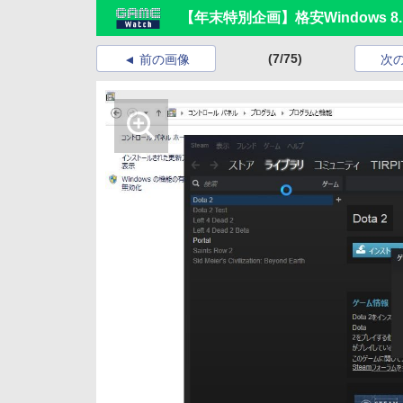
【年末特別企画】格安Windows
(7/75)
前の画像
次