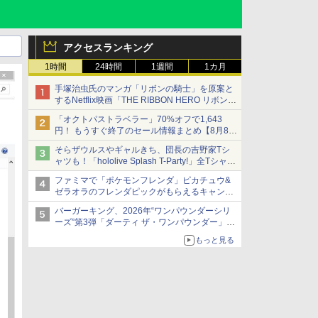
アクセスランキング
1時間
24時間
1週間
1カ月
手塚治虫氏のマンガ「リボンの騎士」を原案と
するNetflix映画「THE RIBBON HERO リボンヒ
ーロー」本日配信開始
「オクトパストラベラー」70%オフで1,643
円！ もうすぐ終了のセール情報まとめ【8月8日
更新】
そらザウルスやギャルきち、団長の吉野家Tシ
ニンテンドーeショップでは「大神 絶景版」が
ャツも！「hololive Splash T-Party!」全Tシャツ
67%オフで990円
ラインナップ公開＆オンライン販売開始
ファミマで「ポケモンフレンダ」ピカチュウ&
ゼラオラのフレンダピックがもらえるキャンペ
ーン開催！
バーガーキング、2026年“ワンパウンダーシリ
ーズ”第3弾「ダーティ ザ・ワンパウンダー」を
8月7日発売
もっと見る
「特製ガーリックマヨソース」を使用した超大
型チーズバーガー