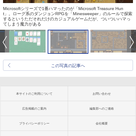
Microsoftシリーズで1番ハマったのが「Microsoft Treasure Hun
t」。ローグ系のダンジョンRPGを「Minesweeper」のルールで探索
するというただそれだけのカジュアルゲームだが、ついついハマっ
てしまう魔力がある
この写真の記事へ
本サイトのご利用について
お問い合わせ
広告掲載のご案内
編集部へのご連絡
プライバシーポリシー
会社概要