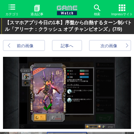
カテゴリ
過去記事
検索
Impressサイト
【スマホアプリ今日の1本】序盤から白熱するターン制バト
ル「アリーナ：クラッシュ オブ チャンピオンズ」
(7/9)
前の画像
記事へ
次の画像