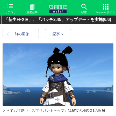
カテゴリ
過去記事
検索
Impressサイト
「新生FFXIV」、「パッチ2.45」アップデートを実施
(6/6)
前の画像
記事へ
とっても可愛い「スプリガンキャップ」は秘宝の地図G1の報酬