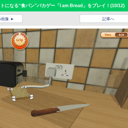
になる“食パン”バカゲー「I am Bread」をプレイ！
(10/12)
の画像
記事へ