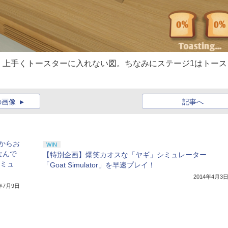
、上手くトースターに入れない図。ちなみにステージ1はトース
の画像
記事へ
作からお
WIN
なんで
【特別企画】爆笑カオスな「ヤギ」シミュレーター
シミュ
「Goat Simulator」を早速プレイ！
2014年4月3
4年7月9日