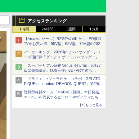
アクセスランキング
1時間
24時間
1週間
1カ月
【Amazonセール】REGZAの4K Mini LED液晶
TVがお買い得。55V型、65V型、75V型の2026
年モデルがラインナップ
バーガーキング、2026年“ワンパウンダーシリ
ーズ”第3弾「ダーティ ザ・ワンパウンダー」を
8月7日発売
「スーパーリアル麻雀 Venus Returns」8月27
「特製ガーリックマヨソース」を使用した超大
日に発売決定。脱衣麻雀が3D×VRで復活
型チーズバーガー
発売から2週間は20%オフになるセールが実施
「ドラクエ」×ジェラピケ、コラボ「GELATO
PIQUE encounters DRAGON QUEST」第2弾が
本日発売
対戦型格闘ゲーム「MARVEL闘魂」本日発売。
アイスカップに入ったスライムやわたぼう、ベ
マーベルを代表するヒーローやヴィランたちが
ビーサタンなどがオリジナルアートで登場
登場
もっと見る
「GUILTY GEAR」などの格ゲーを手掛けるア
ークシステムワークスが開発