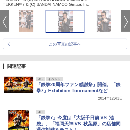
TEKKEN
7 & (C) BANDAI NAMCO Gmaes Inc.
TM
この写真の記事へ
関連記事
AC
イベント
「鉄拳20周年ファン感謝祭」開催。「鉄
拳7」Exhibition Tournamentなど
2014年12月1日
AC
「鉄拳7」今度は「大阪千日前 VS. 池
袋」、「福岡天神 VS. 秋葉原」の店舗間
通信対戦をテスト！