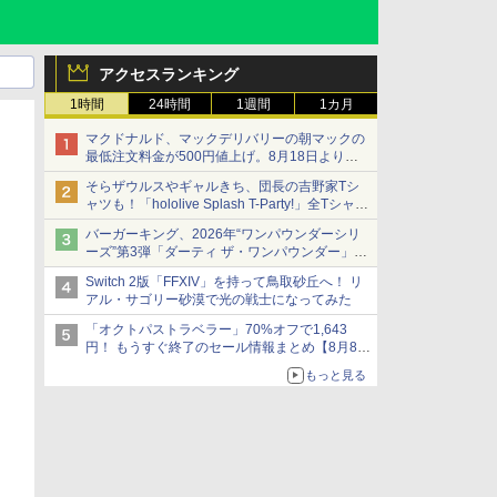
アクセスランキング
1時間
24時間
1週間
1カ月
マクドナルド、マックデリバリーの朝マックの
最低注文料金が500円値上げ。8月18日より
1,500円から受付
そらザウルスやギャルきち、団長の吉野家Tシ
ャツも！「hololive Splash T-Party!」全Tシャツ
ラインナップ公開＆オンライン販売開始
バーガーキング、2026年“ワンパウンダーシリ
ーズ”第3弾「ダーティ ザ・ワンパウンダー」を
8月7日発売
Switch 2版「FFXIV」を持って鳥取砂丘へ！ リ
「特製ガーリックマヨソース」を使用した超大
アル・サゴリー砂漠で光の戦士になってみた
型チーズバーガー
「オクトパストラベラー」70%オフで1,643
円！ もうすぐ終了のセール情報まとめ【8月8日
更新】
もっと見る
ニンテンドーeショップでは「大神 絶景版」が
67%オフで990円