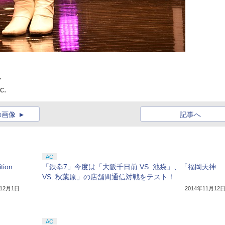
.
c.
の画像
記事へ
AC
ion
「鉄拳7」今度は「大阪千日前 VS. 池袋」、「福岡天神
VS. 秋葉原」の店舗間通信対戦をテスト！
年12月1日
2014年11月12
AC