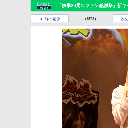
「鉄拳20周年ファン感謝祭」新
(6/72)
前の画像
次