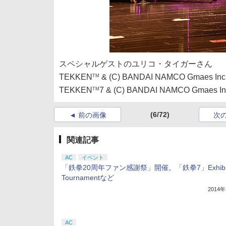
スペシャルゲストのユリコ・タイガーさん
TEKKEN
& (C) BANDAI NAMCO Gmaes Inc
TM
TEKKEN
7 & (C) BANDAI NAMCO Gmaes In
TM
(6/72)
前の画像
次
関連記事
AC
イベント
「鉄拳20周年ファン感謝祭」開催。「鉄拳7」Exhibit
Tournamentなど
2014
AC