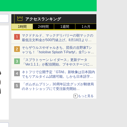
アクセスランキング
1時間
24時間
1週間
1カ月
マクドナルド、マックデリバリーの朝マックの
最低注文料金が500円値上げ。8月18日より
1,500円から受付
そらザウルスやギャルきち、団長の吉野家Tシ
ャツも！「hololive Splash T-Party!」全Tシャツ
ラインナップ公開＆オンライン販売開始
「スプラトゥーン レイダース」更新データ
「Ver.1.1.1」が配信開始。ブキやステージに関
する不具合を修正
ネトフリで公開予定「GTA6」新映像は日本国内
でもリアルタイム試聴可能。しかも日本語字幕
付き
「ポムポムプリン」30周年記念グッズが郵便局
Netflixから公式回答あり
のネットショップにて受注販売開始
「おもちもちもちクッション」など今年だけの
もっと見る
限定商品が登場