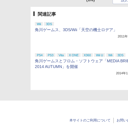
次
関連記事
Wii
3DS
角川ゲームス、3DS/Wii「天空の機士ロデア」
2011
PS4
PS3
Vita
X ONE
X360
Wii U
Wii
3DS
角川ゲームスとフロム・ソフトウェア「MEDIA BRIE
2014 AUTUMN」を開催
2014年
本サイトのご利用について
お問い