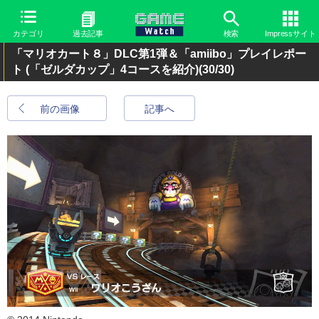
カテゴリ
過去記事
検索
Impressサイト
「マリオカート８」DLC第1弾＆「amiibo」プレイレポー
ト (「ゼルダカップ」4コースを紹介)
(30/30)
前の画像
記事へ