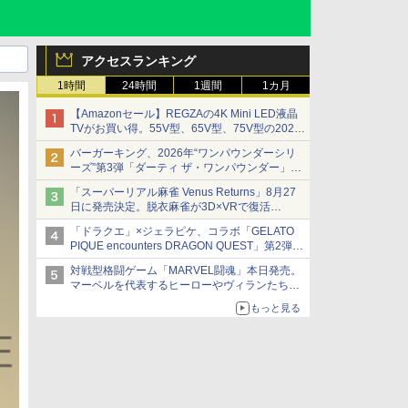
アクセスランキング
1時間
24時間
1週間
1カ月
【Amazonセール】REGZAの4K Mini LED液晶
TVがお買い得。55V型、65V型、75V型の2026
年モデルがラインナップ
バーガーキング、2026年“ワンパウンダーシリ
ーズ”第3弾「ダーティ ザ・ワンパウンダー」を
8月7日発売
「スーパーリアル麻雀 Venus Returns」8月27
「特製ガーリックマヨソース」を使用した超大
日に発売決定。脱衣麻雀が3D×VRで復活
型チーズバーガー
発売から2週間は20%オフになるセールが実施
「ドラクエ」×ジェラピケ、コラボ「GELATO
PIQUE encounters DRAGON QUEST」第2弾が
本日発売
対戦型格闘ゲーム「MARVEL闘魂」本日発売。
アイスカップに入ったスライムやわたぼう、ベ
マーベルを代表するヒーローやヴィランたちが
ビーサタンなどがオリジナルアートで登場
登場
もっと見る
「GUILTY GEAR」などの格ゲーを手掛けるア
ークシステムワークスが開発