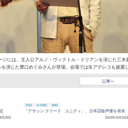
ージには、主人公アルノ・ヴィクトル・ドリアンを演じた三木
ルを演じた豊口めぐみさんが登場。会場では生アテレコも披露
記事へ
PS4
X ONE
WIN
定
「アサシン クリード ユニティ」、日本語版声優を発表
年8月29日
2014年10月10