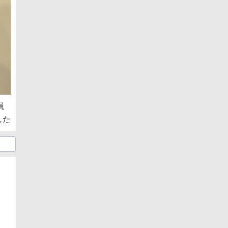
眞
した
日