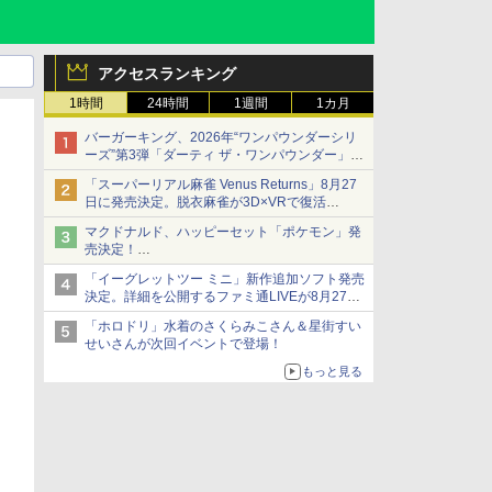
アクセスランキング
1時間
24時間
1週間
1カ月
バーガーキング、2026年“ワンパウンダーシリ
ーズ”第3弾「ダーティ ザ・ワンパウンダー」を
8月7日発売
「スーパーリアル麻雀 Venus Returns」8月27
「特製ガーリックマヨソース」を使用した超大
日に発売決定。脱衣麻雀が3D×VRで復活
型チーズバーガー
発売から2週間は20%オフになるセールが実施
マクドナルド、ハッピーセット「ポケモン」発
売決定！
ポケモン30周年記念で30匹が大集合
「イーグレットツー ミニ」新作追加ソフト発売
決定。詳細を公開するファミ通LIVEが8月27日
20時から配信
「ホロドリ」水着のさくらみこさん＆星街すい
シリーズ累計100タイトルへ
せいさんが次回イベントで登場！
もっと見る