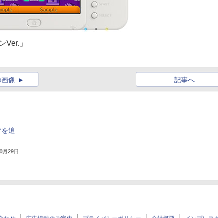
Ver.」
の画像
記事へ
マを追
10月29日