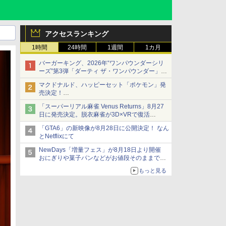
アクセスランキング
1時間
24時間
1週間
1カ月
バーガーキング、2026年“ワンパウンダーシリ
ーズ”第3弾「ダーティ ザ・ワンパウンダー」を
8月7日発売
マクドナルド、ハッピーセット「ポケモン」発
「特製ガーリックマヨソース」を使用した超大
売決定！
型チーズバーガー
ポケモン30周年記念で30匹が大集合
「スーパーリアル麻雀 Venus Returns」8月27
日に発売決定。脱衣麻雀が3D×VRで復活
発売から2週間は20%オフになるセールが実施
「GTA6」の新映像が8月28日に公開決定！ なん
とNetflixにて
NewDays「増量フェス」が8月18日より開催
おにぎりや菓子パンなどがお値段そのままで最
大50%増量！
もっと見る