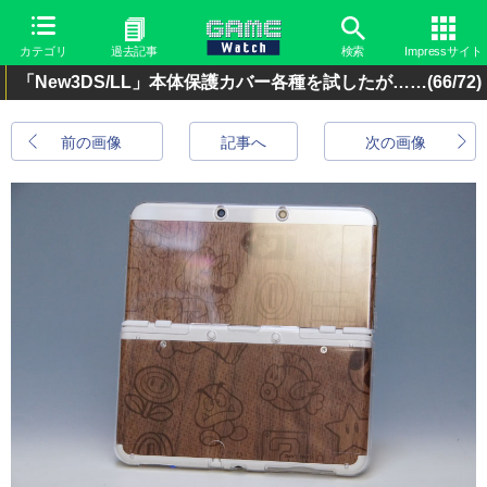
カテゴリ
過去記事
検索
Impressサイト
「New3DS/LL」本体保護カバー各種を試したが……
(66/72)
前の画像
記事へ
次の画像