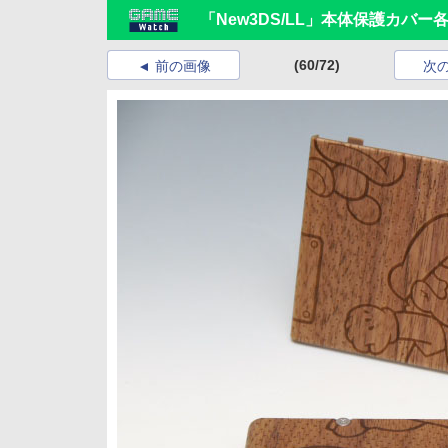
「New3DS/LL」本体保護カバ
(60/72)
前の画像
次