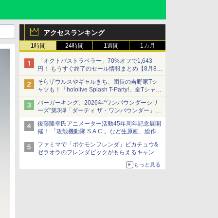
アクセスランキング
1時間
24時間
1週間
1カ月
「オクトパストラベラー」70%オフで1,643
円！ もうすぐ終了のセール情報まとめ【8月8日
更新】
そらザウルスやギャルきち、団長の吉野家Tシ
ニンテンドーeショップでは「大神 絶景版」が
ャツも！「hololive Splash T-Party!」全Tシャツ
67%オフで990円
ラインナップ公開＆オンライン販売開始
バーガーキング、2026年“ワンパウンダーシリ
ーズ”第3弾「ダーティ ザ・ワンパウンダー」を
8月7日発売
後藤隆幸氏アニメーター活動45年周年記念展開
「特製ガーリックマヨソース」を使用した超大
催！ 「攻殻機動隊 S.A.C.」など生原画、総作画
型チーズバーガー
監督修正が展示
ファミマで「ポケモンフレンダ」ピカチュウ&
ゼラオラのフレンダピックがもらえるキャンペ
ーン開催！
もっと見る