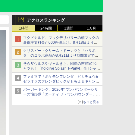
アクセスランキング
1時間
24時間
1週間
1カ月
マクドナルド、マックデリバリーの朝マックの
最低注文料金が500円値上げ。8月18日より
1,500円から受付
クリスピー・クリーム・ドーナツと「ハリポ
タ」のコラボ商品が8月21日より期間限定で発
売
そらザウルスやギャルきち、団長の吉野家Tシ
組分け帽子ドーナツなど見た目も楽しい商品が
ャツも！「hololive Splash T-Party!」全Tシャツ
登場
ラインナップ公開＆オンライン販売開始
ファミマで「ポケモンフレンダ」ピカチュウ&
ゼラオラのフレンダピックがもらえるキャンペ
ーン開催！
バーガーキング、2026年“ワンパウンダーシリ
ーズ”第3弾「ダーティ ザ・ワンパウンダー」を
8月7日発売
もっと見る
「特製ガーリックマヨソース」を使用した超大
型チーズバーガー