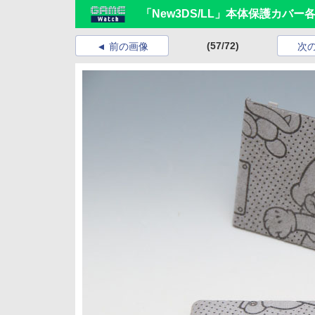
「New3DS/LL」本体保護カバ
(57/72)
前の画像
次