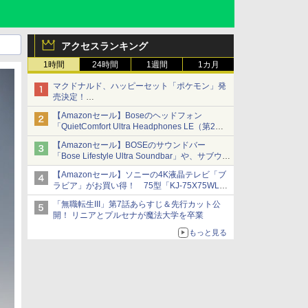
アクセスランキング
1時間
24時間
1週間
1カ月
マクドナルド、ハッピーセット「ポケモン」発
売決定！
ポケモン30周年記念で30匹が大集合
【Amazonセール】Boseのヘッドフォン
「QuietComfort Ultra Headphones LE（第2世
代）」などお買い得価格で登場
【Amazonセール】BOSEのサウンドバー
イマーシブオーディオで臨場感ある音楽体験が
「Bose Lifestyle Ultra Soundbar」や、サブウー
楽しめる
ファー「Bose Lifestyle Ultra Subwoofer」など
【Amazonセール】ソニーの4K液晶テレビ「ブ
お買い得！
ラビア」がお買い得！ 75型「KJ-75X75WL」
などラインナップ
「無職転生III」第7話あらすじ＆先行カット公
開！ リニアとプルセナが魔法大学を卒業
もっと見る