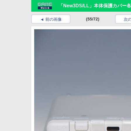
「New3DS/LL」本体保護カバ
(55/72)
前の画像
次