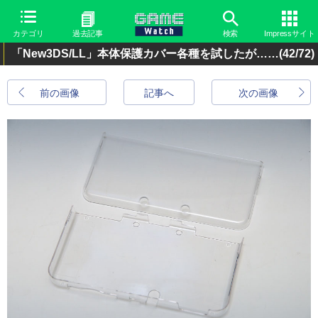
カテゴリ
過去記事
検索
Impressサイト
「New3DS/LL」本体保護カバー各種を試したが……
(42/72)
前の画像
記事へ
次の画像