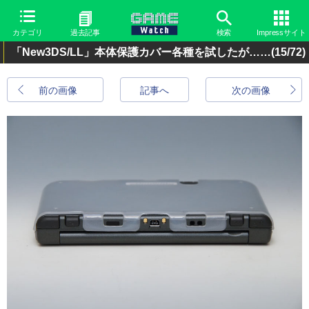
カテゴリ
過去記事
検索
Impressサイト
「New3DS/LL」本体保護カバー各種を試したが……
(15/72)
前の画像
記事へ
次の画像