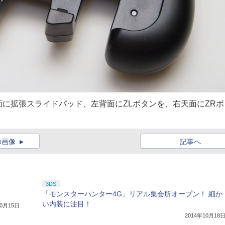
に拡張スライドパッド、左背面にZLボタンを、右天面にZRボ
の画像
記事へ
3DS
「モンスターハンター4G」リアル集会所オープン！ 細か
い内装に注目！
10月15日
2014年10月18