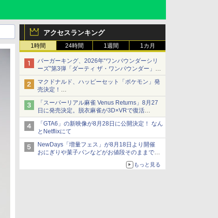
アクセスランキング
1時間
24時間
1週間
1カ月
バーガーキング、2026年“ワンパウンダーシリ
ーズ”第3弾「ダーティ ザ・ワンパウンダー」を
8月7日発売
マクドナルド、ハッピーセット「ポケモン」発
「特製ガーリックマヨソース」を使用した超大
売決定！
型チーズバーガー
ポケモン30周年記念で30匹が大集合
「スーパーリアル麻雀 Venus Returns」8月27
日に発売決定。脱衣麻雀が3D×VRで復活
発売から2週間は20%オフになるセールが実施
「GTA6」の新映像が8月28日に公開決定！ なん
とNetflixにて
NewDays「増量フェス」が8月18日より開催
おにぎりや菓子パンなどがお値段そのままで最
大50%増量！
もっと見る