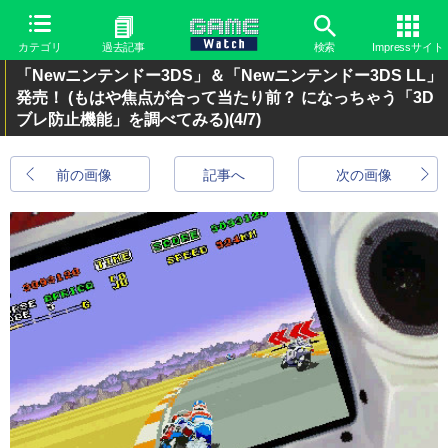
カテゴリ
過去記事
検索
Impressサイト
「Newニンテンドー3DS」＆「Newニンテンドー3DS LL」
発売！ (もはや焦点が合って当たり前？ になっちゃう「3D
ブレ防止機能」を調べてみる)
(4/7)
前の画像
記事へ
次の画像