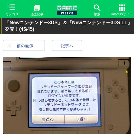
カテゴリ
過去記事
検索
Impressサイト
「Newニンテンドー3DS」＆「Newニンテンドー3DS LL」
発売！
(45/45)
前の画像
記事へ