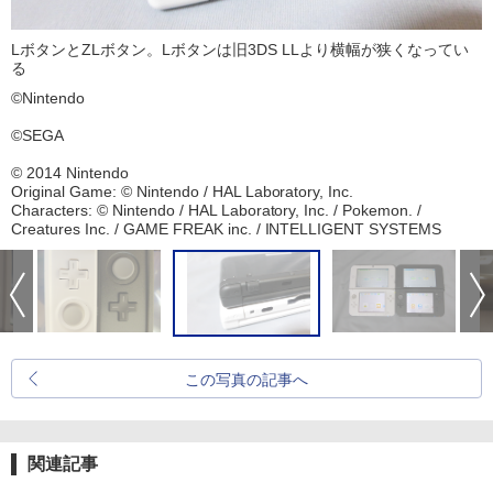
LボタンとZLボタン。Lボタンは旧3DS LLより横幅が狭くなってい
る
©Nintendo
©SEGA
© 2014 Nintendo
Original Game: © Nintendo / HAL Laboratory, Inc.
Characters: © Nintendo / HAL Laboratory, Inc. / Pokemon. /
Creatures Inc. / GAME FREAK inc. / INTELLIGENT SYSTEMS
この写真の記事へ
関連記事