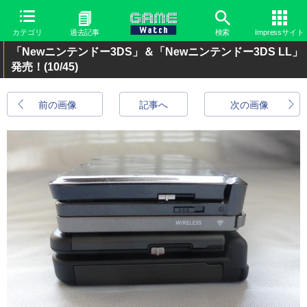
カテゴリ
過去記事
検索
Impressサイト
「Newニンテンドー3DS」＆「Newニンテンドー3DS LL」
発売！
(10/45)
前の画像
記事へ
次の画像