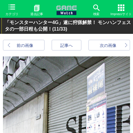
カテゴリ
過去記事
検索
Impressサイト
「モンスターハンター4G」遂に狩猟解禁！ モンハンフェス
タの一部日程も公開！
(11/33)
前の画像
記事へ
次の画像