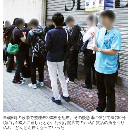
早朝6時の段階で整理券230枚を配布。その後急速に伸びて6時30分
頃には400人に達したとか。行列は開店前の西武百貨店の角を回り
込み、どんどん長くなっていった