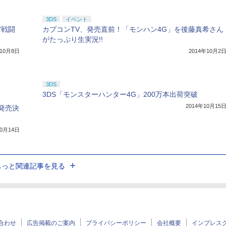
3DS
イベント
で“戦闘
カプコンTV、発売直前！「モンハン4G」を後藤真希さん
がたっぷり生実況!!
年10月8日
2014年10月2
3DS
3DS「モンスターハンター4G」200万本出荷突破
2014年10月15
発売決
10月14日
もっと関連記事を見る
合わせ
広告掲載のご案内
プライバシーポリシー
会社概要
インプレス