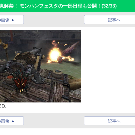
猟解禁！ モンハンフェスタの一部日程も公開！
(32/33)
の画像
記事へ
ED.
の画像
記事へ