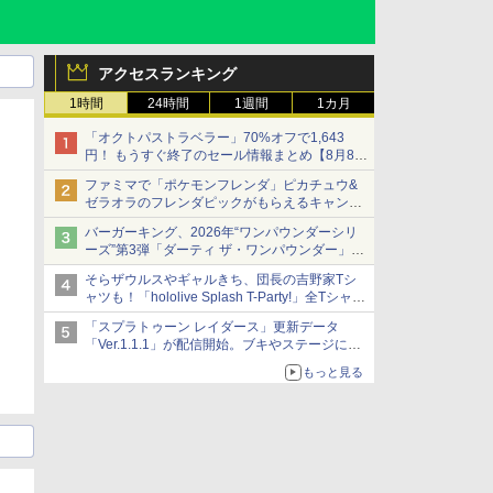
アクセスランキング
1時間
24時間
1週間
1カ月
「オクトパストラベラー」70%オフで1,643
円！ もうすぐ終了のセール情報まとめ【8月8日
更新】
ファミマで「ポケモンフレンダ」ピカチュウ&
ニンテンドーeショップでは「大神 絶景版」が
ゼラオラのフレンダピックがもらえるキャンペ
67%オフで990円
ーン開催！
バーガーキング、2026年“ワンパウンダーシリ
ーズ”第3弾「ダーティ ザ・ワンパウンダー」を
8月7日発売
そらザウルスやギャルきち、団長の吉野家Tシ
「特製ガーリックマヨソース」を使用した超大
ャツも！「hololive Splash T-Party!」全Tシャツ
型チーズバーガー
ラインナップ公開＆オンライン販売開始
「スプラトゥーン レイダース」更新データ
「Ver.1.1.1」が配信開始。ブキやステージに関
する不具合を修正
もっと見る