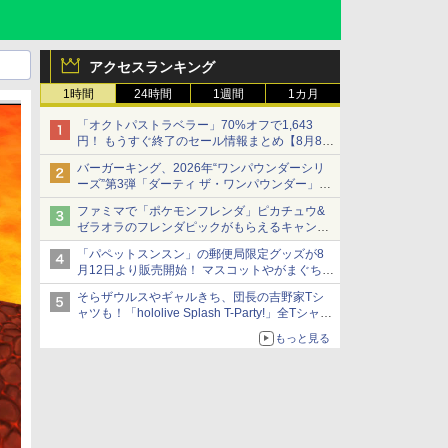
アクセスランキング
1時間
24時間
1週間
1カ月
「オクトパストラベラー」70%オフで1,643
円！ もうすぐ終了のセール情報まとめ【8月8日
更新】
バーガーキング、2026年“ワンパウンダーシリ
ニンテンドーeショップでは「大神 絶景版」が
ーズ”第3弾「ダーティ ザ・ワンパウンダー」を
67%オフで990円
8月7日発売
ファミマで「ポケモンフレンダ」ピカチュウ&
「特製ガーリックマヨソース」を使用した超大
ゼラオラのフレンダピックがもらえるキャンペ
型チーズバーガー
ーン開催！
「パペットスンスン」の郵便局限定グッズが8
月12日より販売開始！ マスコットやがまぐち、
レターセットなどが登場
そらザウルスやギャルきち、団長の吉野家Tシ
ャツも！「hololive Splash T-Party!」全Tシャツ
ラインナップ公開＆オンライン販売開始
もっと見る