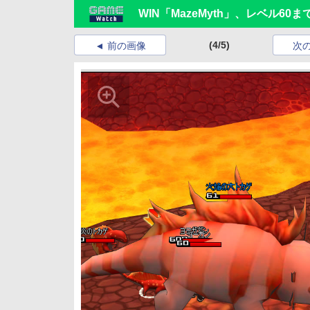
WIN「MazeMyth」、レベル6
(4/5)
前の画像
次