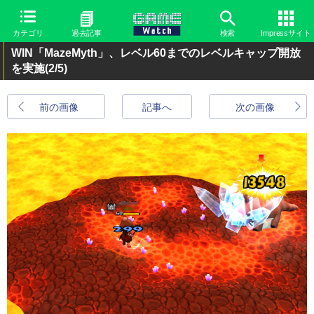
カテゴリ
過去記事
検索
Impressサイト
WIN「MazeMyth」、レベル60までのレベルキャップ開放
を実施
(2/5)
前の画像
記事へ
次の画像