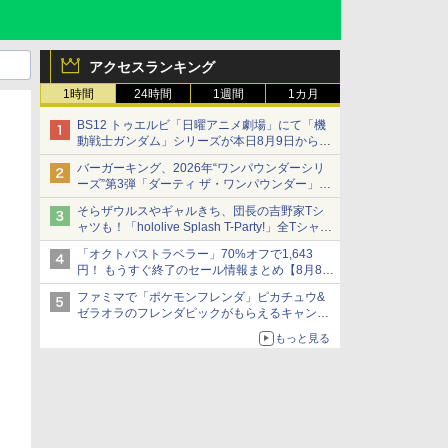
アクセスランキング
1時間
24時間
1週間
1カ月
BS12 トゥエルビ「日曜アニメ劇場」にて「機
動戦士ガンダム」シリーズが本日8月9日から8
週連続で放送
バーガーキング、2026年“ワンパウンダーシリ
初回は「機動戦士ガンダム【HDリマスター
ーズ”第3弾「ダーティ ザ・ワンパウンダー」を
版】」
8月7日発売
そらザウルスやギャルきち、団長の吉野家Tシ
「特製ガーリックマヨソース」を使用した超大
ャツも！「hololive Splash T-Party!」全Tシャツ
型チーズバーガー
ラインナップ公開＆オンライン販売開始
「オクトパストラベラー」70%オフで1,643
円！ もうすぐ終了のセール情報まとめ【8月8日
更新】
ファミマで「ポケモンフレンダ」ピカチュウ&
ニンテンドーeショップでは「大神 絶景版」が
ゼラオラのフレンダピックがもらえるキャンペ
67%オフで990円
ーン開催！
もっと見る