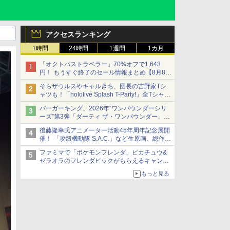
アクセスランキング
1時間
24時間
1週間
1カ月
「オクトパストラベラー」70%オフで1,643
円！ もうすぐ終了のセール情報まとめ【8月8日
更新】
そらザウルスやギャルきち、団長の吉野家Tシ
ニンテンドーeショップでは「大神 絶景版」が
ャツも！「hololive Splash T-Party!」全Tシャツ
67%オフで990円
ラインナップ公開＆オンライン販売開始
バーガーキング、2026年“ワンパウンダーシリ
ーズ”第3弾「ダーティ ザ・ワンパウンダー」を
8月7日発売
後藤隆幸氏アニメーター活動45年周年記念展開
「特製ガーリックマヨソース」を使用した超大
催！ 「攻殻機動隊 S.A.C.」など生原画、総作画
型チーズバーガー
監督修正が展示
ファミマで「ポケモンフレンダ」ピカチュウ&
ゼラオラのフレンダピックがもらえるキャンペ
ーン開催！
もっと見る