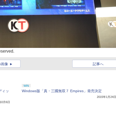
erved.
の画像
記事へ
WIN
エディッ
Windows版「真・三國無双７ Empires」発売決定
2015年1月24
年10月6日