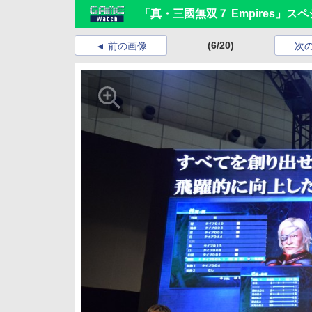
「真・三國無双７ Empires」ス
(6/20)
前の画像
次