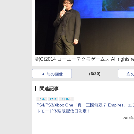
©(C)2014 コーエーテクモゲームス All rights res
(6/20)
前の画像
次
関連記事
PS4
PS3
X ONE
PS4/PS3/Xbox One「真・三國無双７ Empires」
トモード体験版配信日決定！
2014