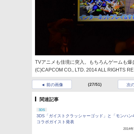
TVアニメも佳境に突入。もちろんゲームも爆
(C)CAPCOM CO., LTD. 2014 ALL RIGHTS R
(27/51)
前の画像
次
関連記事
3DS
3DS「ガイストクラッシャーゴッド」と「モンハン
コラボガイスト発表
2014