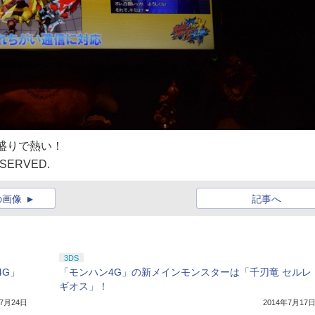
盛りで熱い！
ESERVED.
の画像
記事へ
3DS
4G」
「モンハン4G」の新メインモンスターは「千刃竜 セルレ
ギオス」！
年7月24日
2014年7月17