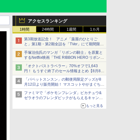
アクセスランキング
1時間
24時間
1週間
1カ月
第3期放送記念！ アニメ「薬屋のひとりご
と」第1期・第2期全話を「TVer」にて期間限定
で順次無料配信開始
手塚治虫氏のマンガ「リボンの騎士」を原案と
するNetflix映画「THE RIBBON HERO リボンヒ
ーロー」本日配信開始
「オクトパストラベラー」70%オフで1,643
円！ もうすぐ終了のセール情報まとめ【8月8日
更新】
「パペットスンスン」の郵便局限定グッズが8
ニンテンドーeショップでは「大神 絶景版」が
月12日より販売開始！ マスコットやがまぐち、
67%オフで990円
レターセットなどが登場
ファミマで「ポケモンフレンダ」ピカチュウ&
ゼラオラのフレンダピックがもらえるキャンペ
ーン開催！
もっと見る