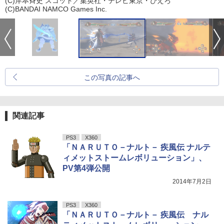
(C)岸本斉史 スコット／集英社・テレビ東京・ぴえろ
(C)BANDAI NAMCO Games Inc.
この写真の記事へ
関連記事
PS3
X360
「ＮＡＲＵＴＯ－ナルト－ 疾風伝 ナルテ
ィメットストームレボリューション」、
PV第4弾公開
2014年7月2日
PS3
X360
「ＮＡＲＵＴＯ－ナルト－ 疾風伝 ナル