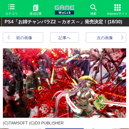
カテゴリ
過去記事
検索
Impressサイト
PS4「お姉チャンバラZ2 ～カオス～」発売決定！
(18/30)
前の画像
記事へ
次の画像
(C)TAMSOFT (C)D3 PUBLISHER