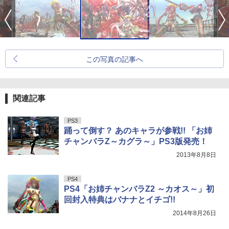
この写真の記事へ
関連記事
PS3
踊って倒す？ あのキャラが参戦!! 「お姉
チャンバラZ～カグラ～」PS3版発売！
2013年8月8日
PS4
PS4「お姉チャンバラZ2 ～カオス～」初
回封入特典はバナナとイチゴ!!
2014年8月26日