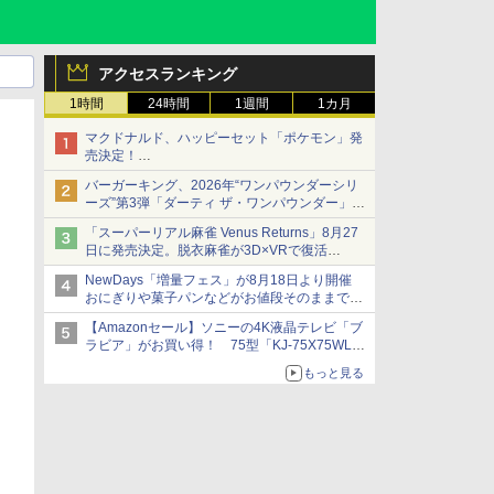
アクセスランキング
1時間
24時間
1週間
1カ月
マクドナルド、ハッピーセット「ポケモン」発
売決定！
ポケモン30周年記念で30匹が大集合
バーガーキング、2026年“ワンパウンダーシリ
ーズ”第3弾「ダーティ ザ・ワンパウンダー」を
8月7日発売
「スーパーリアル麻雀 Venus Returns」8月27
「特製ガーリックマヨソース」を使用した超大
日に発売決定。脱衣麻雀が3D×VRで復活
型チーズバーガー
発売から2週間は20%オフになるセールが実施
NewDays「増量フェス」が8月18日より開催
おにぎりや菓子パンなどがお値段そのままで最
大50%増量！
【Amazonセール】ソニーの4K液晶テレビ「ブ
ラビア」がお買い得！ 75型「KJ-75X75WL」
などラインナップ
もっと見る