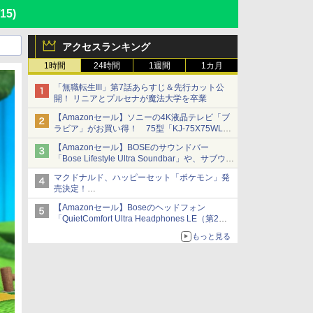
/15)
アクセスランキング
1時間
24時間
1週間
1カ月
「無職転生III」第7話あらすじ＆先行カット公
開！ リニアとプルセナが魔法大学を卒業
【Amazonセール】ソニーの4K液晶テレビ「ブ
ラビア」がお買い得！ 75型「KJ-75X75WL」
などラインナップ
【Amazonセール】BOSEのサウンドバー
「Bose Lifestyle Ultra Soundbar」や、サブウー
ファー「Bose Lifestyle Ultra Subwoofer」など
マクドナルド、ハッピーセット「ポケモン」発
お買い得！
売決定！
ポケモン30周年記念で30匹が大集合
【Amazonセール】Boseのヘッドフォン
「QuietComfort Ultra Headphones LE（第2世
代）」などお買い得価格で登場
もっと見る
イマーシブオーディオで臨場感ある音楽体験が
楽しめる