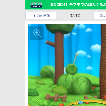
【E3 2014】モフモフの編みぐるみ世
(14/15)
前の画像
次