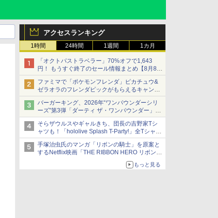
アクセスランキング
1時間
24時間
1週間
1カ月
「オクトパストラベラー」70%オフで1,643
円！ もうすぐ終了のセール情報まとめ【8月8日
更新】
ファミマで「ポケモンフレンダ」ピカチュウ&
ニンテンドーeショップでは「大神 絶景版」が
ゼラオラのフレンダピックがもらえるキャンペ
67%オフで990円
ーン開催！
バーガーキング、2026年“ワンパウンダーシリ
ーズ”第3弾「ダーティ ザ・ワンパウンダー」を
8月7日発売
そらザウルスやギャルきち、団長の吉野家Tシ
「特製ガーリックマヨソース」を使用した超大
ャツも！「hololive Splash T-Party!」全Tシャツ
型チーズバーガー
ラインナップ公開＆オンライン販売開始
手塚治虫氏のマンガ「リボンの騎士」を原案と
するNetflix映画「THE RIBBON HERO リボンヒ
ーロー」本日配信開始
もっと見る