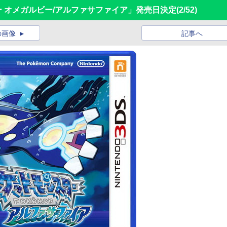
ター オメガルビー/アルファサファイア」発売日決定
(2/52)
の画像
記事へ