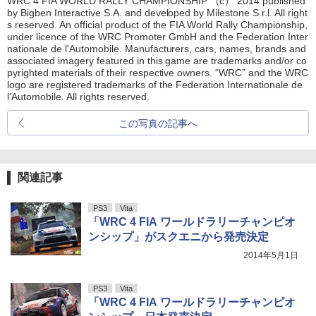
WRC 4 FIA WORLD RALLY CHAMPIONSHIP （c） 2014 published
by Bigben Interactive S.A. and developed by Milestone S.r.l. All right
s reserved. An official product of the FIA World Rally Championship,
under licence of the WRC Promoter GmbH and the Federation Inter
nationale de l'Automobile. Manufacturers, cars, names, brands and
associated imagery featured in this game are trademarks and/or co
pyrighted materials of their respective owners. “WRC” and the WRC
logo are registered trademarks of the Federation Internationale de
l'Automobile. All rights reserved.
この写真の記事へ
関連記事
PS3
Vita
「WRC 4 FIA ワールドラリーチャンピオ
ンシップ」がスクエニから発売決定
2014年5月1日
PS3
Vita
「WRC 4 FIA ワールドラリーチャンピオ