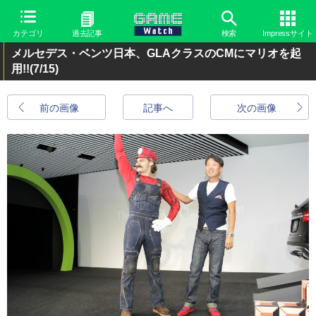
カテゴリ
過去記事
検索
Impressサイト
メルセデス・ベンツ日本、GLAクラスのCMにマリオを起
用!!
(7/15)
前の画像
記事へ
次の画像