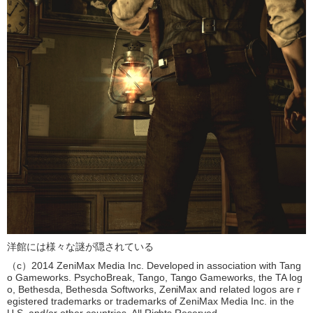
洋館には様々な謎が隠されている
（c）2014 ZeniMax Media Inc. Developed in association with Tang
o Gameworks. PsychoBreak, Tango, Tango Gameworks, the TA log
o, Bethesda, Bethesda Softworks, ZeniMax and related logos are r
egistered trademarks or trademarks of ZeniMax Media Inc. in the