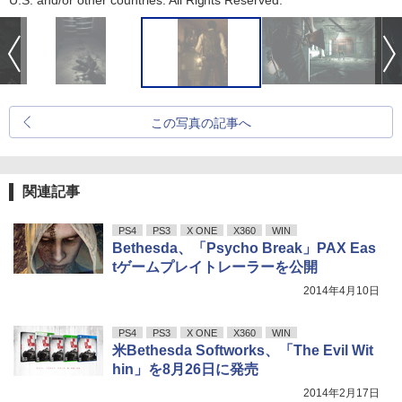
U.S. and/or other countries. All Rights Reserved.
この写真の記事へ
関連記事
PS4
PS3
X ONE
X360
WIN
Bethesda、「Psycho Break」PAX Eas
tゲームプレイトレーラーを公開
2014年4月10日
PS4
PS3
X ONE
X360
WIN
米Bethesda Softworks、「The Evil Wit
hin」を8月26日に発売
2014年2月17日