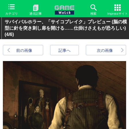
カテゴリ
過去記事
検索
Impressサイト
サバイバルホラー、「サイコブレイク」プレビュー (脳の模
型に針を突き刺し扉を開ける……仕掛けさえもが恐ろしい)
(4/6)
前の画像
記事へ
次の画像