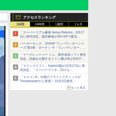
アクセスランキング
1時間
24時間
1週間
1カ月
「スーパーリアル麻雀 Venus Returns」8月27
日に発売決定。脱衣麻雀が3D×VRで復活
発売から2週間は20%オフになるセールが実施
バーガーキング、2026年“ワンパウンダーシリ
ーズ”第3弾「ダーティ ザ・ワンパウンダー」を
8月7日発売
「イーグレットツー ミニ」新作追加ソフト発売
「特製ガーリックマヨソース」を使用した超大
決定。詳細を公開するファミ通LIVEが8月27日
型チーズバーガー
20時から配信
「マインクラフト」Switch2版が10月27日に発
シリーズ累計100タイトルへ
売決定。「スーパーマリオ」DLCも
Switch版からのアップグレードも可能に
「エスコン8」仕様のフライトスティックが
Thrustmasterから登場！ 10月2日発売
ジョイスティックに振動機能を搭載。予約受付
もっと見る
も開始