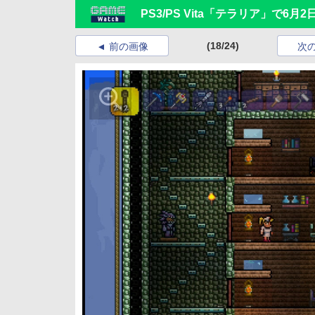
PS3/PS Vita「テラリア」で
(18/24)
前の画像
次