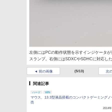
左側にはPCの動作状態を示すインジケータ
スランプ。右側にはSDXCやSDHCに対応し
(5/13)
前の画像
次
関連記事
ハード
WIN
マウス、13.3型液晶搭載のコンパクトゲーミングノ
売
2014