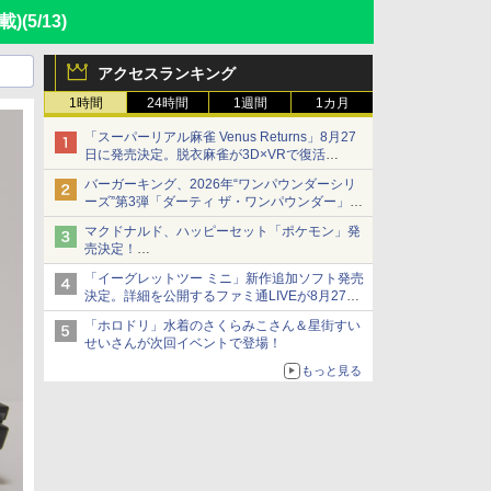
載)
(5/13)
アクセスランキング
1時間
24時間
1週間
1カ月
「スーパーリアル麻雀 Venus Returns」8月27
日に発売決定。脱衣麻雀が3D×VRで復活
発売から2週間は20%オフになるセールが実施
バーガーキング、2026年“ワンパウンダーシリ
ーズ”第3弾「ダーティ ザ・ワンパウンダー」を
8月7日発売
マクドナルド、ハッピーセット「ポケモン」発
「特製ガーリックマヨソース」を使用した超大
売決定！
型チーズバーガー
ポケモン30周年記念で30匹が大集合
「イーグレットツー ミニ」新作追加ソフト発売
決定。詳細を公開するファミ通LIVEが8月27日
20時から配信
「ホロドリ」水着のさくらみこさん＆星街すい
シリーズ累計100タイトルへ
せいさんが次回イベントで登場！
もっと見る