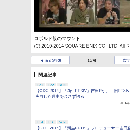
コボルド族のマウント
(C) 2010-2014 SQUARE ENIX CO., LTD. All Ri
(3/4)
前の画像
次
関連記事
PS4
PS3
WIN
【GDC 2014】「新生FFXIV」吉田Pが、「旧FFXI
失敗した理由を余さず語る
2014
PS4
PS3
WIN
【GDC 2014】「新生FFXIV」プロデューサー吉田