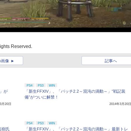
ghts Reserved.
の画像
記事へ
PS4
PS3
WIN
V」が
「新生FFXIV」、「パッチ2.2～混沌の渦動～」“戦記装
備”がついに解禁！
年3月20日
2014年3月20
PS4
PS3
WIN
直樹氏
「新生FFXIV」、「パッチ2.2～混沌の渦動～」最新トレ