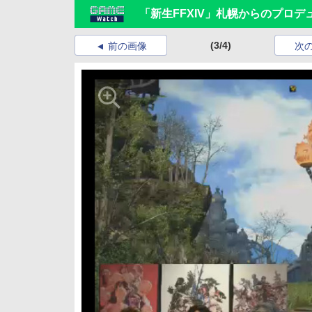
「新生FFXIV」札幌からのプロデ
(3/4)
前の画像
次