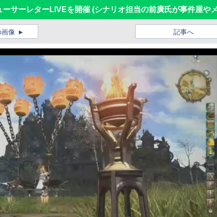
ューサーレターLIVEを開催 (シナリオ担当の前廣氏が事件屋や
の画像
記事へ