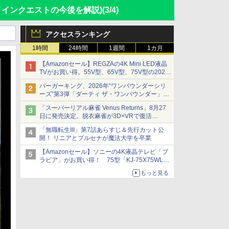
メインクエストの今後を解説)
(3/4)
アクセスランキング
1時間
24時間
1週間
1カ月
【Amazonセール】REGZAの4K Mini LED液晶
TVがお買い得。55V型、65V型、75V型の2026
年モデルがラインナップ
バーガーキング、2026年“ワンパウンダーシリ
ーズ”第3弾「ダーティ ザ・ワンパウンダー」を
8月7日発売
「スーパーリアル麻雀 Venus Returns」8月27
「特製ガーリックマヨソース」を使用した超大
日に発売決定。脱衣麻雀が3D×VRで復活
型チーズバーガー
発売から2週間は20%オフになるセールが実施
「無職転生III」第7話あらすじ＆先行カット公
開！ リニアとプルセナが魔法大学を卒業
【Amazonセール】ソニーの4K液晶テレビ「ブ
ラビア」がお買い得！ 75型「KJ-75X75WL」
などラインナップ
もっと見る