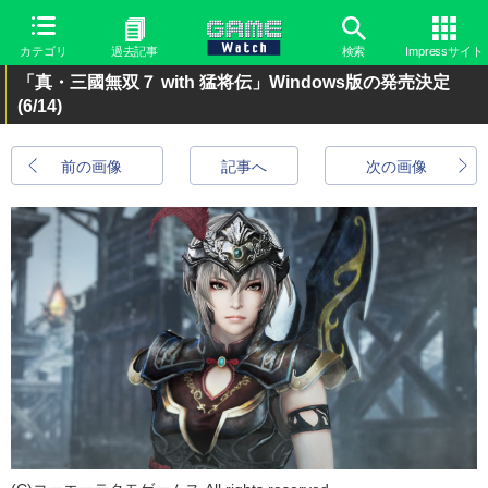
カテゴリ
過去記事
検索
Impressサイト
「真・三國無双７ with 猛将伝」Windows版の発売決定
(6/14)
前の画像
記事へ
次の画像